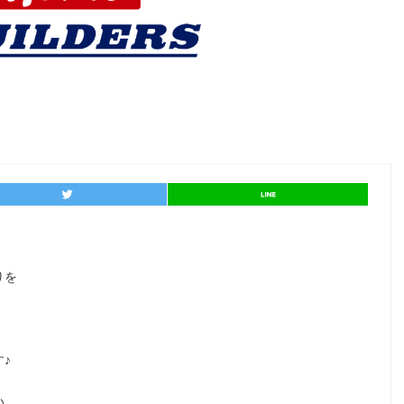
entry434
シェア
entry434
シェア
りを
♪
い。