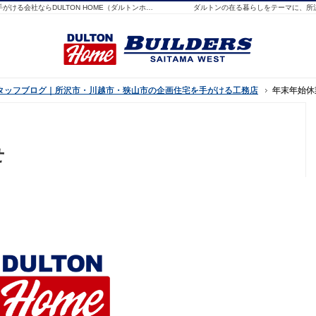
所沢市・川越市・狭山市でオシャレでアメリカンな企画住宅を手がける会社ならDULTON HOME（ダルトンホーム）埼玉西
ダルトンの在る暮らしをテーマに、所
西スタッフブログ｜所沢市・川越市・狭山市の企画住宅を手がける工務店
西スタッフブログ｜所沢市・川越市・狭山市の企画住宅を手がける工務店
年末年始休
年末年始休
せ