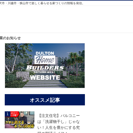
沢市・川越市・狭山市で楽しく暮らせる家づくりの情報を発信。
業のお知らせ
業のお知らせ
年
末
年
オススメ記事
始
休
業
【注文住宅】バルコニー
の
は「洗濯物干し」じゃな
お
い！人生を豊かにする究
知