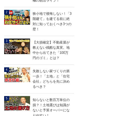
極の朝活ライフ！
ら
せ
狭小地で後悔しない！「3
階建て」を建てる前に絶
対に知っておくべき3つの
壁！
【大損確定】不動産屋が
教えない残酷な真実。地
中から出てきた「100万
entry434
LINEで送る
円のゴミ」とは？
失敗しない家づくりの第
一歩！「土地」と「住宅
会社」どちらを先に決め
るべき？
知らないと数百万単位の
損？！土地選びは知識が
ないと予算オーバーにな
りやすい！