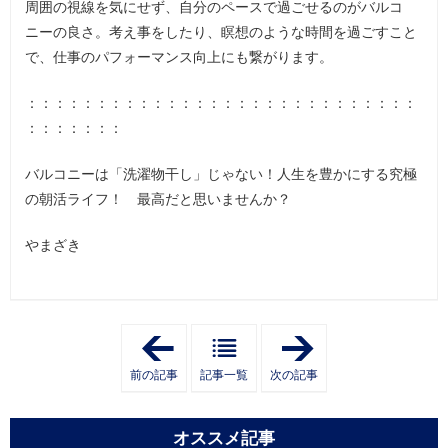
周囲の視線を気にせず、自分のペースで過ごせるのがバルコ
ニーの良さ。考え事をしたり、瞑想のような時間を過ごすこと
で、仕事のパフォーマンス向上にも繋がります。
：：：：：：：：：：：：：：：：：：：：：：：：：：：：
：：：：：：：
バルコニーは「洗濯物干し」じゃない！人生を豊かにする究極
の朝活ライフ！ 最高だと思いませんか？
やまざき
「
「
お
新
客
し
前の記事
記事一覧
次の記事
様
い
と
キ
の
ッ
つ
チ
オススメ記事
な
ン