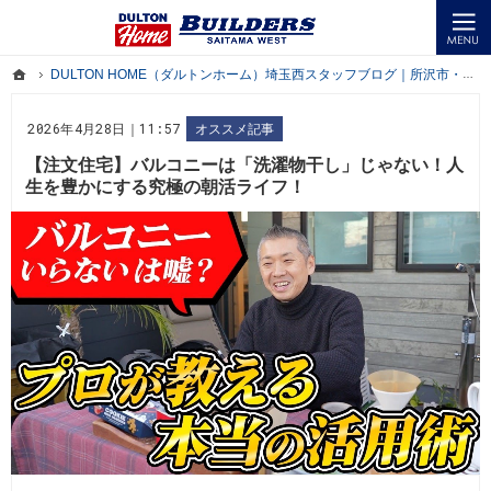
ダルトンの在る暮らしをテーマに、所沢市・川越市・狭山市で楽しく暮らせる家づくりの情報を発
所沢市・川越市・狭山市でオシャレでアメリカンな企画住宅を手がける会社ならDULTON HOME
ホーム
DULTON HOME（ダルトンホーム）埼玉西スタッフブログ｜所沢市・川越市・狭山市の企画住宅を手がける工務店
ホーム
DULTON HOME（ダルトンホーム）埼玉西スタッフブログ｜所沢市・川越市・狭山市の企画住宅を手がける工務店
2026年4月28日｜11:57
オススメ記事
【注文住宅】バルコニーは「洗濯物干し」じゃない！人
生を豊かにする究極の朝活ライフ！