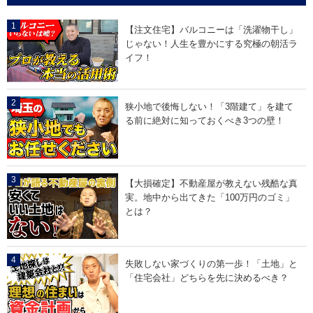
が
の
り
採
！
用
【注文住宅】バルコニーは「洗濯物干し」
！
で
じゃない！人生を豊かにする究極の朝活ラ
」
す
！
イフ！
！
」
狭小地で後悔しない！「3階建て」を建て
る前に絶対に知っておくべき3つの壁！
【大損確定】不動産屋が教えない残酷な真
実。地中から出てきた「100万円のゴミ」
とは？
失敗しない家づくりの第一歩！「土地」と
「住宅会社」どちらを先に決めるべき？