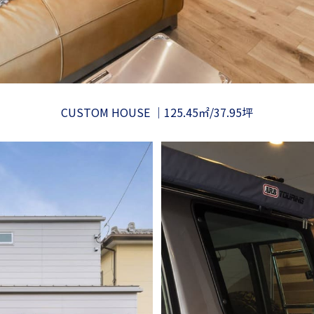
CUSTOM HOUSE
125.45㎡/37.95坪